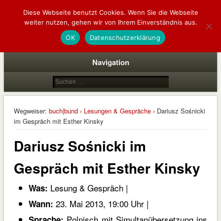
Diese Webseite benutzt Cookies. Wenn Sie die Webseite
buch|bund
weiter nutzen, gehen wir von Ihrem Einverständnis aus.
deutsch | polnische buchhandlung
OK
Datenschutzerklärung
Navigation
Wegweiser:
buch|bund
›
Lesungen & Gespräche
› Dariusz Sośnicki
im Gespräch mit Esther Kinsky
Dariusz Sośnicki im
Gespräch mit Esther Kinsky
Lesung & Gespräch |
Was:
23. Mai 2013, 19:00 Uhr |
Wann:
Polnisch mit Simultanübersetzung ins
Sprache: