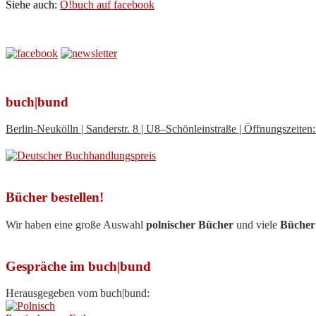
Siehe auch:
O!buch auf facebook
buch|bund
Berlin-Neukölln | Sanderstr. 8 | U8–Schönleinstraße | Öffnungszeit
Bücher bestellen!
Wir haben eine große Auswahl
polnischer Bücher
und viele
Bücher
Gespräche im buch|bund
Herausgegeben vom buch|bund: