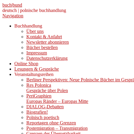
buch|bund
deutsch | polnische buchhandlung
Navigation
Buchhandlung
Über uns
Kontakt & Anfahrt
Newsletter abonnieren
Bücher bestellen
Impressum
Datenschutzerklärung
Online Shop
Lesungen & Gespräche
Veranstaltungsreihen
Berliner Perspektiven: Neue Polnische Bücher im Gespr
Res Polonica
Gespräche über Polen
PeriGraphien
Europas Ränder – Europas Mitte
DIALOG-Debatten
Biografien!
Polnisch poetisch
Reportagen ohne Grenzen
Postemigration – Transmigration
Grenzen der Übersetzbarkeit