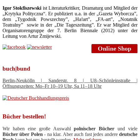
Igor Stokfiszewski
ist Literaturkritiker, Dramaturg und Mitglied der
„Krytyka Polityczna“. Er publiziert u.a. in der „Gazeta Wyborcza”,
dem „Tygodnik Powszechny”, „Ha!art”, „FA-art”, „Notatnik
Teatralny” sowie in der „Die Tageszeitung”. Er war Mitglied der
Organisatorengruppe der 7. Berlin Biennale (2012) unter der
Leitung von Artur Żmijewski.
Online Shop
buch|bund
Berlin-Neukölln | Sanderstr. 8 | U8–Schönleinstraße |
Öffnungszeiten: Mo–Fr 10–19 Uhr, Sa 11–18 Uhr
Bücher bestellen!
Wir haben eine große Auswahl
polnischer Bücher
und viele
Bücher über Polen
- na klar. Aber auch fast jedes andere
deutsche
Buch
kann bei uns bestellt werden.
Mehr erfahren ...