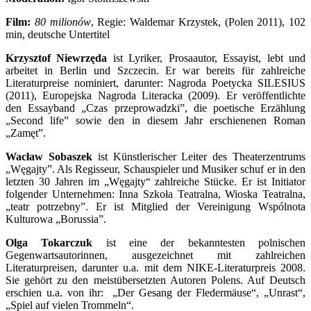
Film:
80 milionów
, Regie: Waldemar Krzystek, (Polen 2011), 102
min, deutsche Untertitel
Krzysztof Niewrzęda
ist Lyriker, Prosaautor, Essayist, lebt und
arbeitet in Berlin und Szczecin. Er war bereits für zahlreiche
Literaturpreise nominiert, darunter: Nagroda Poetycka SILESIUS
(2011), Europejska Nagroda Literacka (2009). Er veröffentlichte
den Essayband „Czas przeprowadzki”, die poetische Erzählung
„Second life” sowie den in diesem Jahr erschienenen Roman
„Zamęt”.
Wacław Sobaszek
ist Künstlerischer Leiter des Theaterzentrums
„Węgajty”. Als Regisseur, Schauspieler und Musiker schuf er in den
letzten 30 Jahren im „Węgajty“ zahlreiche Stücke. Er ist Initiator
folgender Unternehmen: Inna Szkoła Teatralna, Wioska Teatralna,
„teatr potrzebny”. Er ist Mitglied der Vereinigung Wspólnota
Kulturowa „Borussia”.
Olga Tokarczuk
ist eine der bekanntesten polnischen
Gegenwartsautorinnen, ausgezeichnet mit zahlreichen
Literaturpreisen, darunter u.a. mit dem NIKE-Literaturpreis 2008.
Sie gehört zu den meistübersetzten Autoren Polens. Auf Deutsch
erschien u.a. von ihr: „Der Gesang der Fledermäuse“, „Unrast“,
„Spiel auf vielen Trommeln“.