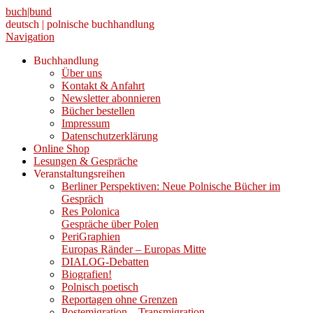
buch|bund
deutsch | polnische buchhandlung
Navigation
Buchhandlung
Über uns
Kontakt & Anfahrt
Newsletter abonnieren
Bücher bestellen
Impressum
Datenschutzerklärung
Online Shop
Lesungen & Gespräche
Veranstaltungsreihen
Berliner Perspektiven: Neue Polnische Bücher im
Gespräch
Res Polonica
Gespräche über Polen
PeriGraphien
Europas Ränder – Europas Mitte
DIALOG-Debatten
Biografien!
Polnisch poetisch
Reportagen ohne Grenzen
Postemigration – Transmigration