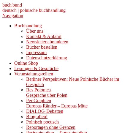
buch|bund
deutsch | polnische buchhandlung
Navigation
Buchhandlung
Über uns
Kontakt & Anfahrt
Newsletter abonnieren
Bücher bestellen
Impressum
Datenschutzerklärung
Online Shop
Lesungen & Gespräche
Veranstaltungsreihen
Berliner Perspektiven: Neue Polnische Bücher im
Gespräch
Res Polonica
Gespräche über Polen
PeriGraphien
Europas Ränder – Europas Mitte
DIALOG-Debatten
Biografien!
Polnisch poetisch
Reportagen ohne Grenzen
Postemigration – Transmigration