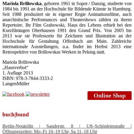
Mariola Brillowska
, geboren 1961 in Sopot / Danzig, studierte von
1984 bis 1991 an der Hochschule für Bildende Künste in Hamburg.
Seit 1988 produziert sie in eigener Regie Animationsfilme, auch
anarchistische Performances und Theatershows zählen zu ihrem
Repertoire. Ihr Film Grabowski, Haus des Lebens erhielt bei den
Kurzfilmtagen Oberhausen 1991 den Grand Prix. Von 2005 bis
2013 war sie Professorin für Zeichnen und Illustration an der
Hochschule für Gestaltung Offenbach am Main. Zahlreiche
internationale Ausstellungen, u.a. findet im Herbst 2013 eine
Retrospektive von Brillowskas Werken in Peking statt.
Mariola Brillowska
„Hausverbot“
1. Auflage 2013
ISBN: 978-3-7844-3333-2
LangenMüller
Online Shop
buch|bund
Berlin-Neukölln | Sanderstr. 8 | U8–Schönleinstraße |
Öffnungszeiten: Mo–Fr 10–19 Uhr, Sa 11–18 Uhr