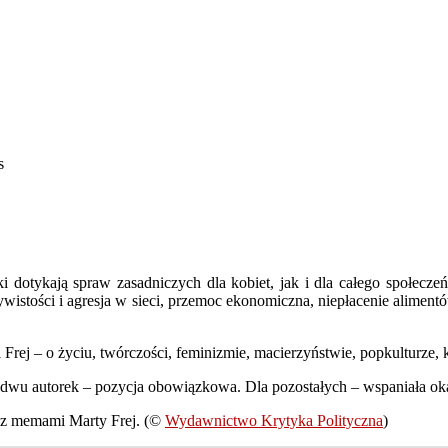
s
i dotykają spraw zasadniczych dla kobiet, jak i dla całego społeczeń
czywistości i agresja w sieci, przemoc ekonomiczna, niepłacenie alim
Frej – o życiu, twórczości, feminizmie, macierzyństwie, popkulturze, 
obydwu autorek – pozycja obowiązkowa. Dla pozostałych – wspaniała ok
i z memami Marty Frej. (©
Wydawnictwo Krytyka Polityczna
)