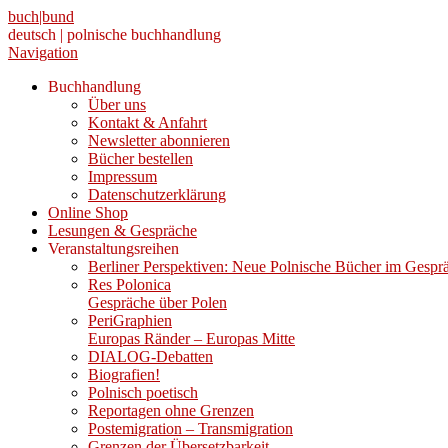
buch|bund
deutsch | polnische buchhandlung
Navigation
Buchhandlung
Über uns
Kontakt & Anfahrt
Newsletter abonnieren
Bücher bestellen
Impressum
Datenschutzerklärung
Online Shop
Lesungen & Gespräche
Veranstaltungsreihen
Berliner Perspektiven: Neue Polnische Bücher im Gespr
Res Polonica
Gespräche über Polen
PeriGraphien
Europas Ränder – Europas Mitte
DIALOG-Debatten
Biografien!
Polnisch poetisch
Reportagen ohne Grenzen
Postemigration – Transmigration
Grenzen der Übersetzbarkeit