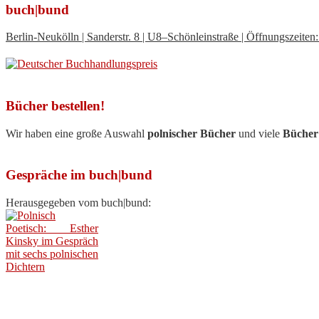
buch|bund
Berlin-Neukölln | Sanderstr. 8 | U8–Schönleinstraße | Öffnungszeit
Bücher bestellen!
Wir haben eine große Auswahl
polnischer Bücher
und viele
Bücher
Gespräche im buch|bund
Herausgegeben vom buch|bund: