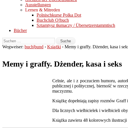
Ausstellungen
Lernen & Mitreden
Polnischkurse Polka Dot
Buchclub O!buch
Sztamtysz tłumaczy / Übersetzerstammtisch
Bücher
Wegweiser:
buch|bund
›
Książki
› Memy i graffy. Dżender, kasa i sek
Memy i graffy. Dżender, kasa i seks
Celnie, ale i z poczuciem humoru, autork
publicznej i politycznej, bierność w rze
maczyzmu.
Książkę dopełniają zapisy rozmów Graff i 
Dla licznych wielbicielek i wielbicieli 
Książka zawiera 48 kolorowych ilustracj