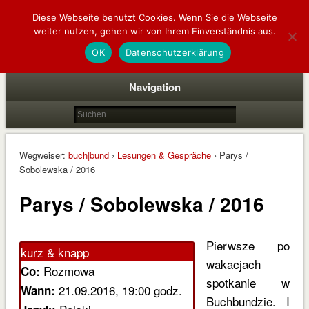
Diese Webseite benutzt Cookies. Wenn Sie die Webseite
buch|bund
weiter nutzen, gehen wir von Ihrem Einverständnis aus.
deutsch | polnische buchhandlung
OK
Datenschutzerklärung
Navigation
Wegweiser:
buch|bund
›
Lesungen & Gespräche
› Parys /
Sobolewska / 2016
Parys / Sobolewska / 2016
Pierwsze po
kurz & knapp
wakacjach
Rozmowa
Co:
spotkanie w
21.09.2016, 19:00 godz.
Wann:
Buchbundzie. I