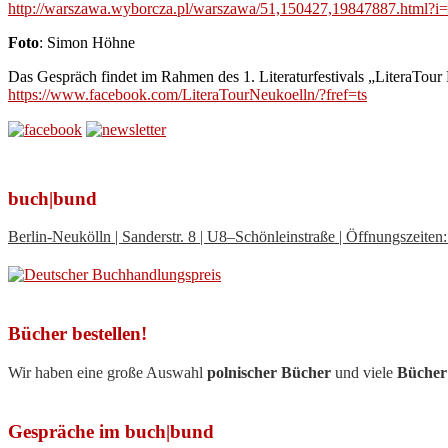
http://
warszawa.wyborcza.pl/
warszawa/
51,150427,19847887.html?i
Foto
: Simon Höhne
Das Gespräch findet im Rahmen des 1. Literaturfestivals „LiteraTour 
https://www.facebook.com/
LiteraTourNeukoelln/
?fref=ts
buch|bund
Berlin-Neukölln | Sanderstr. 8 | U8–Schönleinstraße | Öffnungszeit
Bücher bestellen!
Wir haben eine große Auswahl
polnischer Bücher
und viele
Bücher
Gespräche im buch|bund