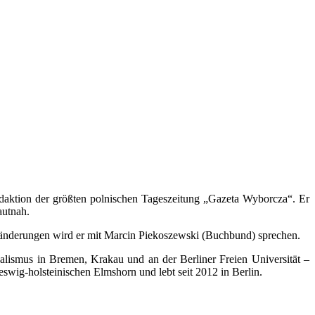
Redaktion der größten polnischen Tageszeitung „Gazeta Wyborcza“. Er
autnah.
Veränderungen wird er mit Marcin Piekoszewski (Buchbund) sprechen.
rnalismus in Bremen, Krakau und an der Berliner Freien Universität –
eswig-holst
einischen Elmshorn und lebt seit 2012 in Berlin.