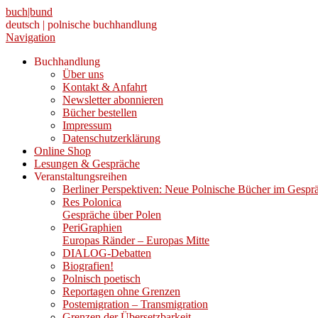
buch|bund
deutsch | polnische buchhandlung
Navigation
Buchhandlung
Über uns
Kontakt & Anfahrt
Newsletter abonnieren
Bücher bestellen
Impressum
Datenschutzerklärung
Online Shop
Lesungen & Gespräche
Veranstaltungsreihen
Berliner Perspektiven: Neue Polnische Bücher im Gespr
Res Polonica
Gespräche über Polen
PeriGraphien
Europas Ränder – Europas Mitte
DIALOG-Debatten
Biografien!
Polnisch poetisch
Reportagen ohne Grenzen
Postemigration – Transmigration
Grenzen der Übersetzbarkeit