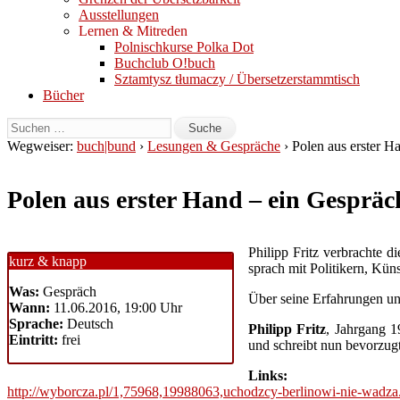
Ausstellungen
Lernen & Mitreden
Polnischkurse Polka Dot
Buchclub O!buch
Sztamtysz tłumaczy / Übersetzerstammtisch
Bücher
Wegweiser:
buch|bund
›
Lesungen & Gespräche
› Polen aus erster H
Polen aus erster Hand – ein Gespräc
Philipp Fritz verbrachte 
kurz & knapp
sprach mit Politikern, Kün
Was:
Gespräch
Über seine Erfahrungen und
Wann:
11.06.2016, 19:00 Uhr
Sprache:
Deutsch
Philipp Fritz
, Jahrgang 1
Eintritt:
frei
und schreibt nun bevorzugt
Links:
http://wyborcza.pl/
1,75968,19988063,uchodzcy-b
erlinowi-nie-wadza