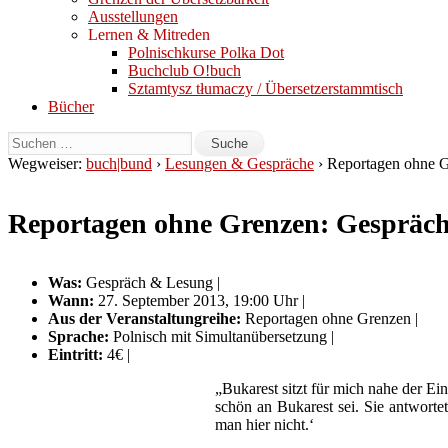
Ausstellungen
Lernen & Mitreden
Polnischkurse Polka Dot
Buchclub O!buch
Sztamtysz tłumaczy / Übersetzerstammtisch
Bücher
Wegweiser:
buch|bund
›
Lesungen & Gespräche
› Reportagen ohne G
Reportagen ohne Grenzen: Gespräch 
Was:
Gespräch & Lesung |
Wann:
27. September 2013, 19:00 Uhr |
Aus der Veranstaltungreihe:
Reportagen ohne Grenzen
|
Sprache:
Polnisch mit Simultanübersetzung |
Eintritt:
4€ |
„Bukarest sitzt für mich nahe der Ei
schön an Bukarest sei. Sie antworte
man hier nicht.‘