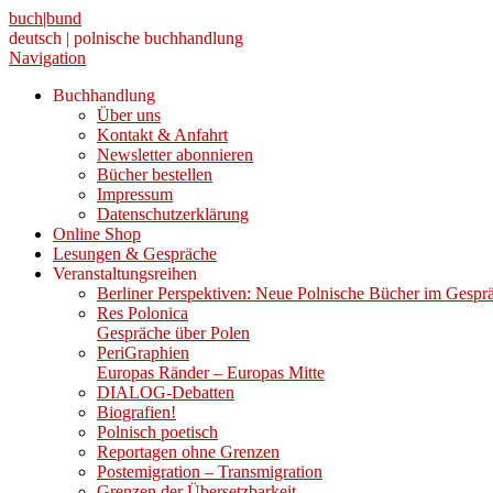
buch|bund
deutsch | polnische buchhandlung
Navigation
Buchhandlung
Über uns
Kontakt & Anfahrt
Newsletter abonnieren
Bücher bestellen
Impressum
Datenschutzerklärung
Online Shop
Lesungen & Gespräche
Veranstaltungsreihen
Berliner Perspektiven: Neue Polnische Bücher im Gespr
Res Polonica
Gespräche über Polen
PeriGraphien
Europas Ränder – Europas Mitte
DIALOG-Debatten
Biografien!
Polnisch poetisch
Reportagen ohne Grenzen
Postemigration – Transmigration
Grenzen der Übersetzbarkeit