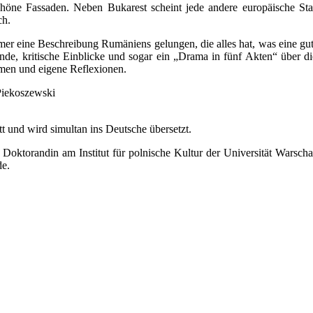
schöne Fassaden. Neben Bukarest scheint jede andere europäische Stad
ch.
mer eine Beschreibung Rumäniens gelungen, die alles hat, was eine gu
ünde, kritische Einblicke und sogar ein „Drama in fünf Akten“ über d
en und eigene Reflexionen.
Piekoszewski
tt und wird simultan ins Deutsche übersetzt.
t Doktorandin am Institut für polnische Kultur der Universität Warsc
de.