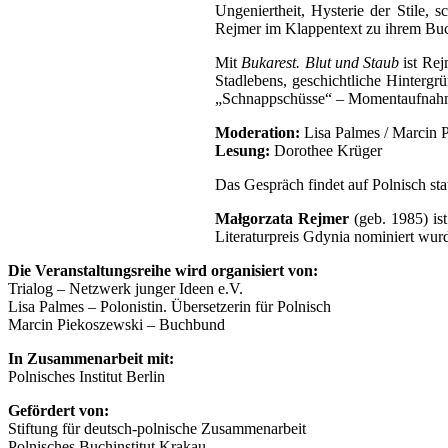
Ungeniertheit, Hysterie der Stile, 
Rejmer im Klappentext zu ihrem Bu
Mit
Bukarest. Blut und Staub
ist Rej
Stadlebens, geschichtliche Hintergr
„Schnappschüsse“ – Momentaufnahm
Moderation:
Lisa Palmes / Marcin 
Lesung:
Dorothee Krüger
Das Gespräch findet auf Polnisch sta
Małgorzata Rejmer
(geb. 1985) is
Literaturpreis Gdynia nominiert wur
Die Veranstaltungsreihe wird organisiert von:
Trialog – Netzwerk junger Ideen e.V.
Lisa Palmes – Polonistin. Übersetzerin für Polnisch
Marcin Piekoszewski – Buchbund
In Zusammenarbeit mit:
Polnisches Institut Berlin
Gefördert von:
Stiftung für deutsch-polnische Zusammenarbeit
Polnisches Buchinstitut Krakau