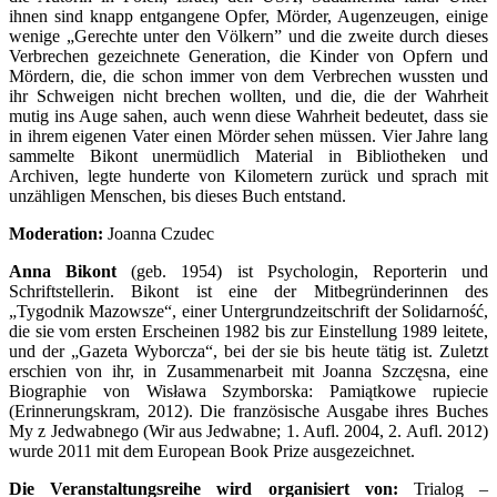
ihnen sind knapp entgangene Opfer, Mörder, Augenzeugen, einige
wenige „Gerechte unter den Völkern” und die zweite durch dieses
Verbrechen gezeichnete Generation, die Kinder von Opfern und
Mördern, die, die schon immer von dem Verbrechen wussten und
ihr Schweigen nicht brechen wollten, und die, die der Wahrheit
mutig ins Auge sahen, auch wenn diese Wahrheit bedeutet, dass sie
in ihrem eigenen Vater einen Mörder sehen müssen. Vier Jahre lang
sammelte Bikont unermüdlich Material in Bibliotheken und
Archiven, legte hunderte von Kilometern zurück und sprach mit
unzähligen Menschen, bis dieses Buch entstand.
Moderation:
Joanna Czudec
Anna Bikont
(geb. 1954) ist Psychologin, Reporterin und
Schriftstellerin. Bikont ist eine der Mitbegründerinnen des
„Tygodnik Mazowsze“, einer Untergrundzeitschrift der Solidarność,
die sie vom ersten Erscheinen 1982 bis zur Einstellung 1989 leitete,
und der „Gazeta Wyborcza“, bei der sie bis heute tätig ist. Zuletzt
erschien von ihr, in Zusammenarbeit mit Joanna Szczęsna, eine
Biographie von Wisława Szymborska: Pamiątkowe rupiecie
(Erinnerungskram, 2012). Die französische Ausgabe ihres Buches
My z Jedwabnego (Wir aus Jedwabne; 1. Aufl. 2004, 2. Aufl. 2012)
wurde 2011 mit dem European Book Prize ausgezeichnet.
Die Veranstaltungsreihe wird organisiert von:
Trialog –