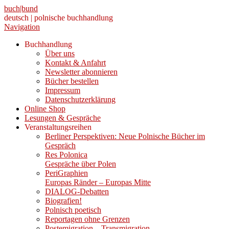
buch|bund
deutsch | polnische buchhandlung
Navigation
Buchhandlung
Über uns
Kontakt & Anfahrt
Newsletter abonnieren
Bücher bestellen
Impressum
Datenschutzerklärung
Online Shop
Lesungen & Gespräche
Veranstaltungsreihen
Berliner Perspektiven: Neue Polnische Bücher im
Gespräch
Res Polonica
Gespräche über Polen
PeriGraphien
Europas Ränder – Europas Mitte
DIALOG-Debatten
Biografien!
Polnisch poetisch
Reportagen ohne Grenzen
Postemigration – Transmigration