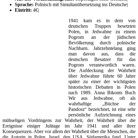
Sprache:
Polnisch mit Simultanübersetzung ins Deutsche|
Eintritt:
4€|
1941 kam es in dem von
deutschen Truppen besetzten
Polen, in Jedwabne zu einem
Pogrom an der jüdischen
Bevölkerung durch polnische
Nachbarn. Jahrzehntelang ging
man davon aus, dass die
deutschen Besatzer für das
Pogrom verantwortlich waren.
Die Aufdeckung der Wahrheit
über Jedwabne führte 60 Jahre
später zu einer der wichtigsten
historischen Debatten in Polen
nach 1989. Anna Bikonts Buch
Wir aus Jedwabne, oft als
wahrhaftige „Büchse der
Pandora“ bezeichnet, ist eine sehr
persönliche Aufzeichnung eines
mühseligen Vordringens zur Wahrheit, der Wahrheit über die
Ereignisse einiger Julitage im Jahr 1941 und aller ihrer
Konsequenzen. Aber vor allem der Wahrheit über die Menschen, die
die Autorin in Polen, Israel, den USA, Südamerika fand. Unter