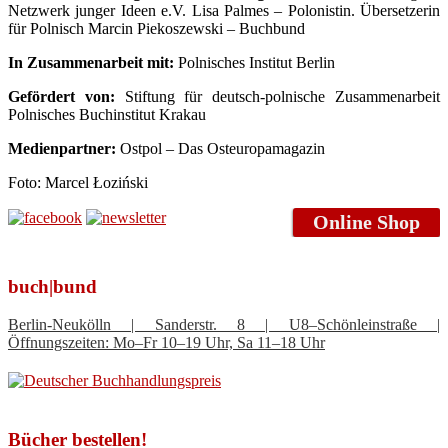
Netzwerk junger Ideen e.V. Lisa Palmes – Polonistin. Übersetzerin
für Polnisch Marcin Piekoszewski – Buchbund
In Zusammenarbeit mit:
Polnisches Institut Berlin
Gefördert von:
Stiftung für deutsch-polnische Zusammenarbeit
Polnisches Buchinstitut Krakau
Medienpartner:
Ostpol – Das Osteuropamagazin
Foto: Marcel Łoziński
Online Shop
buch|bund
Berlin-Neukölln | Sanderstr. 8 | U8–Schönleinstraße |
Öffnungszeiten: Mo–Fr 10–19 Uhr, Sa 11–18 Uhr
Bücher bestellen!