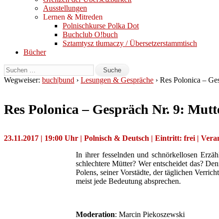
Ausstellungen
Lernen & Mitreden
Polnischkurse Polka Dot
Buchclub O!buch
Sztamtysz tłumaczy / Übersetzerstammtisch
Bücher
Wegweiser:
buch|bund
›
Lesungen & Gespräche
› Res Polonica – Ges
Res Polonica – Gespräch Nr. 9: Mutt
23.11.2017 | 19:00 Uhr | Polnisch & Deutsch | Eintritt: frei | Ver
In ihrer fesselnden und schnörkellosen Erzäh
schlechtere Mütter? Wer entscheidet das? Denn
Polens, seiner Vorstädte, der täglichen Verr
​meist jede Bedeutung absprechen.
Moderation
: Marcin Piekoszewski