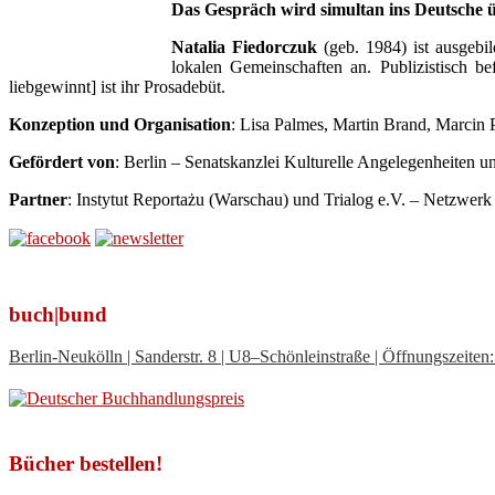
Das Gespräch wird simultan ins Deutsche ü
Natalia Fiedorczuk
(geb. 1984) ist ausgebil
lokalen Gemeinschaften an. Publizistisch 
liebgewinnt] ist ihr Prosadebüt.
Konzeption und Organisation
: Lisa Palmes, Martin Brand, Marcin
Gefördert von
: Berlin – Senatskanzlei Kulturelle Angelegenheiten u
Partner
: Instytut Reportażu (Warschau) und Trialog e.V. – Netzwerk
buch|bund
Berlin-Neukölln | Sanderstr. 8 | U8–Schönleinstraße | Öffnungszeit
Bücher bestellen!