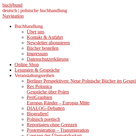
buch|bund
deutsch | polnische buchhandlung
Navigation
Buchhandlung
Über uns
Kontakt & Anfahrt
Newsletter abonnieren
Bücher bestellen
Impressum
Datenschutzerklärung
Online Shop
Lesungen & Gespräche
Veranstaltungsreihen
Berliner Perspektiven: Neue Polnische Bücher im Gespr
Res Polonica
Gespräche über Polen
PeriGraphien
Europas Ränder – Europas Mitte
DIALOG-Debatten
Biografien!
Polnisch poetisch
Reportagen ohne Grenzen
Postemigration – Transmigration
Grenzen der Übersetzbarkeit