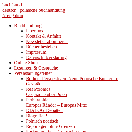
buch|bund
deutsch | polnische buchhandlung
Navigation
Buchhandlung
Über uns
Kontakt & Anfahrt
Newsletter abonnieren
Bücher bestellen
Impressum
Datenschutzerklärung
Online Shop
Lesungen & Gespräche
Veranstaltungsreihen
Berliner Perspektiven: Neue Polnische Bücher im
Gespräch
Res Polonica
Gespräche über Polen
PeriGraphien
Europas Ränder – Europas Mitte
DIALOG-Debatten
Biografien!
Polnisch poetisch
Reportagen ohne Grenzen
Postemigration – Transmigration