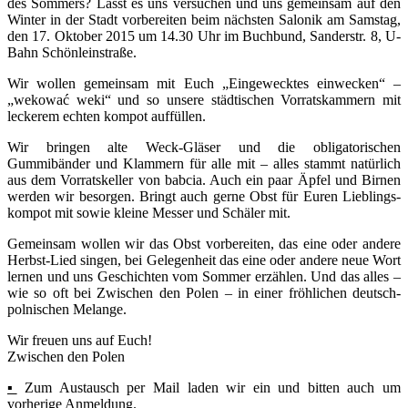
des Sommers? Lasst es uns versuchen und uns gemeinsam auf den
Winter in der Stadt vorbereiten beim nächsten Salonik am Samstag,
den 17. Oktober 2015 um 14.30 Uhr im Buchbund, Sanderstr. 8, U-
Bahn Schönleinstraße.
Wir wollen gemeinsam mit Euch „Eingewecktes einwecken“ –
„wekować weki“ und so unsere städtischen Vorratskammern mit
leckerem echten kompot auffül
len.
Wir bringen alte Weck-Gläser und die obligatorischen
Gummibänder und Klammern für alle mit – alles stammt natürlich
aus dem Vorratskeller von babcia. Auch ein paar Äpfel und Birnen
werden wir besorgen. Bringt auch gerne Obst für Euren Lieblings-
kompot mit sowie kleine Messer und Schäler mit.
Gemeinsam wollen wir das Obst vorbereiten, das eine oder andere
Herbst-Lied singen, bei Gelegenheit das eine oder andere neue Wort
lernen und uns Geschichten vom Sommer erzählen. Und das alles –
wie so oft bei Zwischen den Polen – in einer fröhlichen deutsch-
polnischen Melange.
Wir freuen uns auf Euch!
Zwischen den Polen
▪
Zum Austausch per Mail laden wir ein und bitten auch um
vorherige Anmeldung.