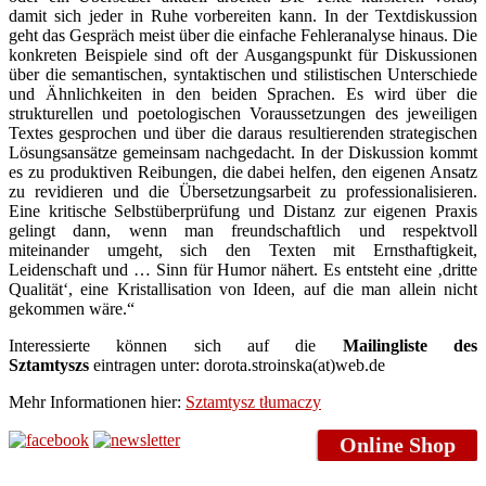
damit sich jeder in Ruhe vorbereiten kann. In der Textdiskussion
geht das Gespräch meist über die einfache Fehleranalyse hinaus. Die
konkreten Beispiele sind oft der Ausgangspunkt für Diskussionen
über die semantischen, syntaktischen und stilistischen Unterschiede
und Ähnlichkeiten in den beiden Sprachen. Es wird über die
strukturellen und poetologischen Voraussetzungen des jeweiligen
Textes gesprochen und über die daraus resultierenden strategischen
Lösungsansätze gemeinsam nachgedacht. In der Diskussion kommt
es zu produktiven Reibungen, die dabei helfen, den eigenen Ansatz
zu revidieren und die Übersetzungsarbeit zu professionalisieren.
Eine kritische Selbstüberprüfung und Distanz zur eigenen Praxis
gelingt dann, wenn man freundschaftlich und respektvoll
miteinander umgeht, sich den Texten mit Ernsthaftigkeit,
Leidenschaft und … Sinn für Humor nähert. Es entsteht eine ‚dritte
Qualität‘, eine Kristallisation von Ideen, auf die man allein nicht
gekommen wäre.“
Interessierte können sich auf die
Mailingliste des
Sztamtyszs
eintragen unter: dorota.stroinska(at)web.de
Mehr Informationen hier:
Sztamtysz tłumaczy
Online Shop