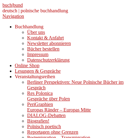
buch|bund
deutsch | polnische buchhandlung
Navigation
Buchhandlung
Über uns
Kontakt & Anfahrt
Newsletter abonnieren
Bücher bestellen
Impressum
Datenschutzerklärung
Online Shop
Lesungen & Gespräche
Veranstaltungsreihen
Berliner Perspektiven: Neue Polnische Bücher im
Gespräch
Res Polonica
Gespräche über Polen
PeriGraphien
Europas Ränder – Europas Mitte
DIALOG-Debatten
Biografien!
Polnisch poetisch
Reportagen ohne Grenzen
Postemigration – Transmigration