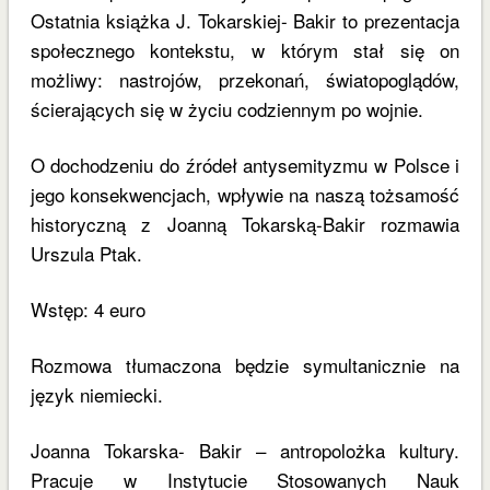
Ostatnia książka J. Tokarskiej- Bakir to prezentacja
społecznego kontekstu, w którym stał się on
możliwy: nastrojów, przekonań, światopoglądów,
ścierających się w życiu codziennym po wojnie.
O dochodzeniu do źródeł antysemityzmu w Polsce i
jego konsekwencjach, wpływie na naszą tożsamość
historyczną z Joanną Tokarską-Bakir rozmawia
Urszula Ptak.
Wstęp: 4 euro
Rozmowa tłumaczona będzie symultanicznie na
język niemiecki.
Joanna Tokarska- Bakir – antropolożka kultury.
Pracuje w Instytucie Stosowanych Nauk