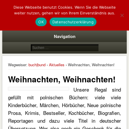
Diese Webseite benutzt Cookies. Wenn Sie die Webseite
buch|bund
weiter nutzen, gehen wir von Ihrem Einverständnis aus.
deutsch | polnische buchhandlung
OK
Datenschutzerklärung
Navigation
Wegweiser:
buch|bund
›
Aktuelles
› Weihnachten, Weihnachten!
Weihnachten, Weihnachten!
Unsere Regal sind
gefüllt mit polnischen Büchern: viele viele
Kinderbücher, Märchen, Hörbücher, Neue polnische
Prosa, Krimis, Bestseller, Kochbücher, Biografien,
Reportagen und dazu viele Titel in deutscher
Übersetzung. Wer also noch ein Geschenk für die