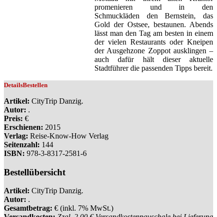
promenieren und in den
Schmuckläden den Bernstein, das
Gold der Ostsee, bestaunen. Abends
lässt man den Tag am besten in einem
der vielen Restaurants oder Kneipen
der Ausgehzone Zoppot ausklingen –
auch dafür hält dieser aktuelle
Stadtführer die passenden Tipps bereit.
Details
Bestellen
Artikel:
CityTrip Danzig.
Autor:
.
Preis:
€
Erschienen:
2015
Verlag:
Reise-Know-How Verlag
Seitenzahl:
144
ISBN:
978-3-8317-2581-6
Bestellübersicht
Artikel:
CityTrip Danzig.
Autor:
.
Gesamtbetrag:
€ (inkl. 7% MwSt.)
Versandkosten:
Zzgl. 2,00 € Versandkostenpauschale bei Lieferung