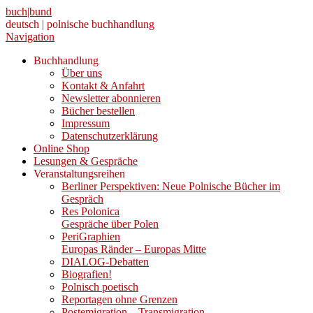
buch|bund
deutsch | polnische buchhandlung
Navigation
Buchhandlung
Über uns
Kontakt & Anfahrt
Newsletter abonnieren
Bücher bestellen
Impressum
Datenschutzerklärung
Online Shop
Lesungen & Gespräche
Veranstaltungsreihen
Berliner Perspektiven: Neue Polnische Bücher im
Gespräch
Res Polonica
Gespräche über Polen
PeriGraphien
Europas Ränder – Europas Mitte
DIALOG-Debatten
Biografien!
Polnisch poetisch
Reportagen ohne Grenzen
Postemigration – Transmigration