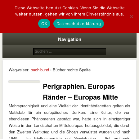
Diese Webseite benutzt Cookies. Wenn Sie die Webseite
buch|bund
weiter nutzen, gehen wir von Ihrem Einverständnis aus.
deutsch | polnische buchhandlung
OK
Datenschutzerklärung
Navigation
Wegweiser:
buch|bund
› Bücher rechte Spalte
Perigraphien. Europas
Ränder – Europas Mitte
Mehrsprachigkeit und eine Vielfalt der Identitätsfacetten gelten als
Maßstab für ein europäisches Denken. Eine Kultur, die von
ebendiesen Phänomenen geprägt war, hatte sich in einzigartiger
Weise in den Landschaften Mitteleuropas herausgebildet, die durch
den Zweiten Weltkrieg und die Shoah verwüstet wurden und nach
1945 – im Einflussbereich der Sowjetunion – tief greifende